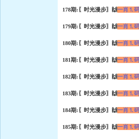
178期:〖时光漫步〗🙌
一肖⒈
179期:〖时光漫步〗🙌
一肖⒈
180期:〖时光漫步〗🙌
一肖⒈
181期:〖时光漫步〗🙌
一肖⒈
182期:〖时光漫步〗🙌
一肖⒈
183期:〖时光漫步〗🙌
一肖⒈
184期:〖时光漫步〗🙌
一肖⒈
185期:〖时光漫步〗🙌
一肖⒈