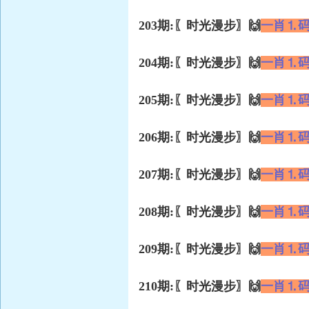
203期:〖时光漫步〗🙌
一肖⒈
204期:〖时光漫步〗🙌
一肖⒈
205期:〖时光漫步〗🙌
一肖⒈
206期:〖时光漫步〗🙌
一肖⒈
207期:〖时光漫步〗🙌
一肖⒈
208期:〖时光漫步〗🙌
一肖⒈
209期:〖时光漫步〗🙌
一肖⒈
210期:〖时光漫步〗🙌
一肖⒈