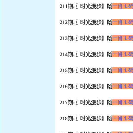
211期:〖时光漫步〗🙌
一肖⒈
212期:〖时光漫步〗🙌
一肖⒈
213期:〖时光漫步〗🙌
一肖⒈
214期:〖时光漫步〗🙌
一肖⒈
215期:〖时光漫步〗🙌
一肖⒈
216期:〖时光漫步〗🙌
一肖⒈
217期:〖时光漫步〗🙌
一肖⒈
218期:〖时光漫步〗🙌
一肖⒈