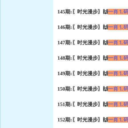
145期:〖时光漫步〗🙌
一肖⒈
146期:〖时光漫步〗🙌
一肖⒈
147期:〖时光漫步〗🙌
一肖⒈
148期:〖时光漫步〗🙌
一肖⒈
149期:〖时光漫步〗🙌
一肖⒈
150期:〖时光漫步〗🙌
一肖⒈
151期:〖时光漫步〗🙌
一肖⒈
152期:〖时光漫步〗🙌
一肖⒈