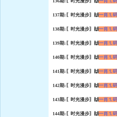
136期:〖时光漫步〗🙌
一肖⒈
137期:〖时光漫步〗🙌
一肖⒈
138期:〖时光漫步〗🙌
一肖⒈
139期:〖时光漫步〗🙌
一肖⒈
140期:〖时光漫步〗🙌
一肖⒈
141期:〖时光漫步〗🙌
一肖⒈
142期:〖时光漫步〗🙌
一肖⒈
143期:〖时光漫步〗🙌
一肖⒈
144期:〖时光漫步〗🙌
一肖⒈