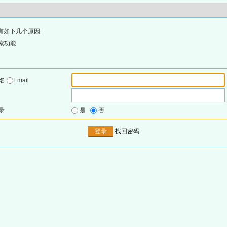
有如下几个原因:
索功能
户名
Email
录
是
否
找回密码