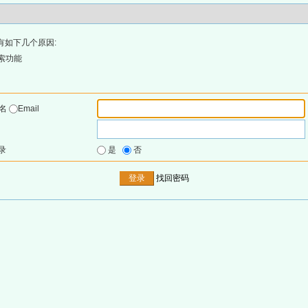
有如下几个原因:
索功能
户名
Email
录
是
否
找回密码