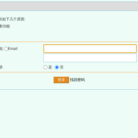
有如下几个原因:
索功能
户名
Email
录
是
否
找回密码