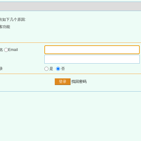
有如下几个原因:
索功能
户名
Email
录
是
否
找回密码