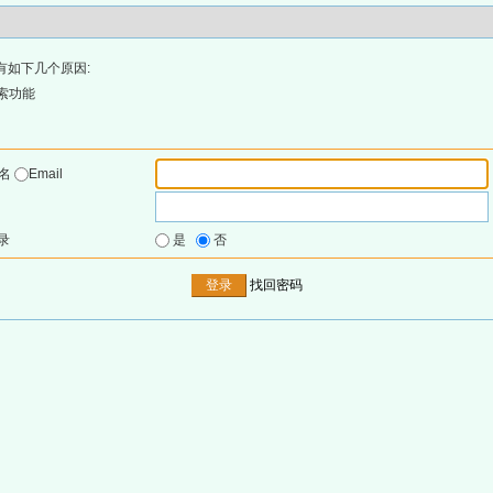
有如下几个原因:
索功能
户名
Email
录
是
否
找回密码