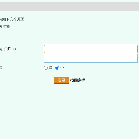
有如下几个原因:
索功能
户名
Email
录
是
否
找回密码