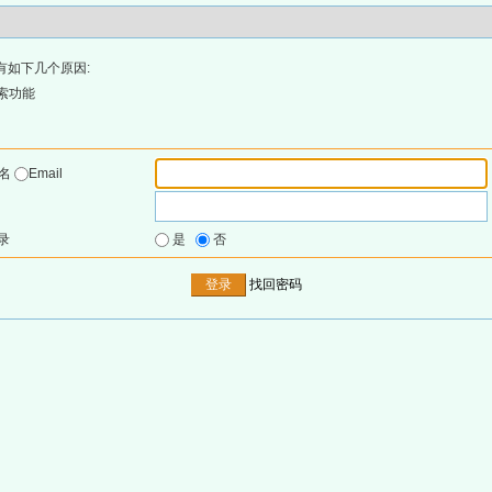
有如下几个原因:
索功能
户名
Email
录
是
否
找回密码