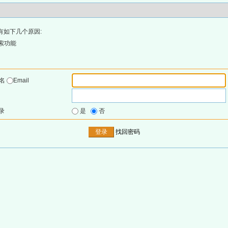
有如下几个原因:
索功能
户名
Email
录
是
否
找回密码