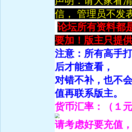
声明：请大家看
信， 管理员不发
论坛所有资料都
要加！版主只提供
注意：所有高手
后才能查看，
对错不补，也不
值再联系版主。
货币汇率：（１元
请考虑好要充值