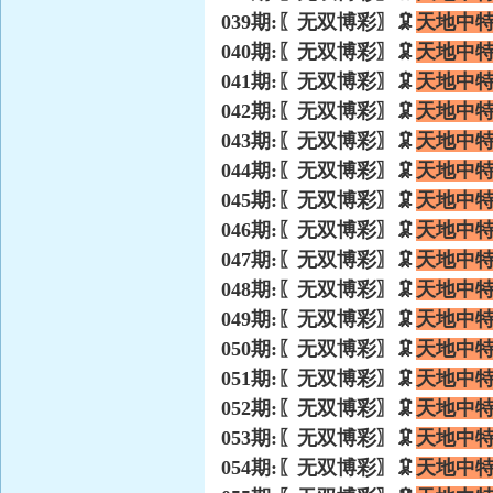
039期:〖无双博彩〗🦑
天地中
040期:〖无双博彩〗🦑
天地中
041期:〖无双博彩〗🦑
天地中
042期:〖无双博彩〗🦑
天地中
043期:〖无双博彩〗🦑
天地中
044期:〖无双博彩〗🦑
天地中
045期:〖无双博彩〗🦑
天地中
046期:〖无双博彩〗🦑
天地中
047期:〖无双博彩〗🦑
天地中
048期:〖无双博彩〗🦑
天地中
049期:〖无双博彩〗🦑
天地中
050期:〖无双博彩〗🦑
天地中
051期:〖无双博彩〗🦑
天地中
052期:〖无双博彩〗🦑
天地中
053期:〖无双博彩〗🦑
天地中
054期:〖无双博彩〗🦑
天地中