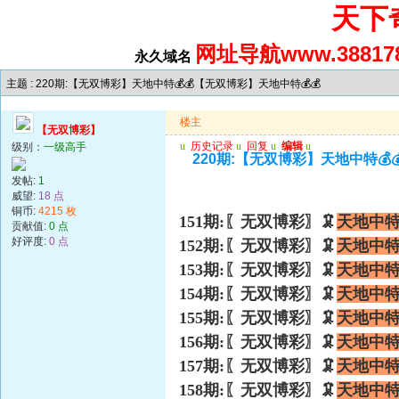
天下
网址导航www.388178
永久域名
主题 : 220期:【无双博彩】天地中特💰💰【无双博彩】天地中特💰💰
楼主
【无双博彩】
u
历史记录
u
回复
u
编辑
u
级别：
一级高手
220期:【无双博彩】天地中特💰
发帖:
1
威望:
18 点
铜币:
4215 枚
151期:〖无双博彩〗🦑
天地中
贡献值:
0 点
好评度:
0 点
152期:〖无双博彩〗🦑
天地中
153期:〖无双博彩〗🦑
天地中
154期:〖无双博彩〗🦑
天地中
155期:〖无双博彩〗🦑
天地中
156期:〖无双博彩〗🦑
天地中
157期:〖无双博彩〗🦑
天地中
158期:〖无双博彩〗🦑
天地中