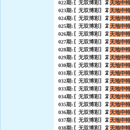
022期:〖无双博彩〗🦑
天地中
023期:〖无双博彩〗🦑
天地中
024期:〖无双博彩〗🦑
天地中
025期:〖无双博彩〗🦑
天地中
026期:〖无双博彩〗🦑
天地中
027期:〖无双博彩〗🦑
天地中
028期:〖无双博彩〗🦑
天地中
029期:〖无双博彩〗🦑
天地中
030期:〖无双博彩〗🦑
天地中
031期:〖无双博彩〗🦑
天地中
032期:〖无双博彩〗🦑
天地中
033期:〖无双博彩〗🦑
天地中
034期:〖无双博彩〗🦑
天地中
035期:〖无双博彩〗🦑
天地中
036期:〖无双博彩〗🦑
天地中
037期:〖无双博彩〗🦑
天地中
038期:〖无双博彩〗🦑
天地中