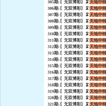
305期:〖无双博彩〗🦑
天地中
306期:〖无双博彩〗🦑
天地中
307期:〖无双博彩〗🦑
天地中
308期:〖无双博彩〗🦑
天地中
309期:〖无双博彩〗🦑
天地中
310期:〖无双博彩〗🦑
天地中
311期:〖无双博彩〗🦑
天地中
312期:〖无双博彩〗🦑
天地中
313期:〖无双博彩〗🦑
天地中
314期:〖无双博彩〗🦑
天地中
315期:〖无双博彩〗🦑
天地中
316期:〖无双博彩〗🦑
天地中
317期:〖无双博彩〗🦑
天地中
318期:〖无双博彩〗🦑
天地中
319期:〖无双博彩〗🦑
天地中
320期:〖无双博彩〗🦑
天地中
321期:〖无双博彩〗🦑
天地中