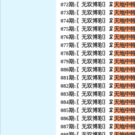
072期:〖无双博彩〗🦑
天地中
073期:〖无双博彩〗🦑
天地中
074期:〖无双博彩〗🦑
天地中
075期:〖无双博彩〗🦑
天地中
076期:〖无双博彩〗🦑
天地中
077期:〖无双博彩〗🦑
天地中
078期:〖无双博彩〗🦑
天地中
079期:〖无双博彩〗🦑
天地中
080期:〖无双博彩〗🦑
天地中
081期:〖无双博彩〗🦑
天地中
082期:〖无双博彩〗🦑
天地中
083期:〖无双博彩〗🦑
天地中
084期:〖无双博彩〗🦑
天地中
085期:〖无双博彩〗🦑
天地中
086期:〖无双博彩〗🦑
天地中
087期:〖无双博彩〗🦑
天地中
088期:〖无双博彩〗🦑
天地中