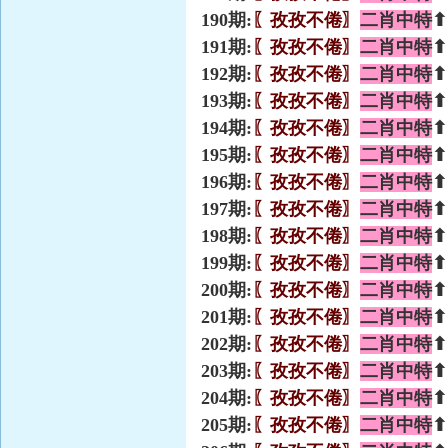
190期:
〖孜孜不倦〗
二肖中特
191期:
〖孜孜不倦〗
二肖中特
192期:
〖孜孜不倦〗
二肖中特
193期:
〖孜孜不倦〗
二肖中特
194期:
〖孜孜不倦〗
二肖中特
195期:
〖孜孜不倦〗
二肖中特
196期:
〖孜孜不倦〗
二肖中特
197期:
〖孜孜不倦〗
二肖中特
198期:
〖孜孜不倦〗
二肖中特
199期:
〖孜孜不倦〗
二肖中特
200期:
〖孜孜不倦〗
二肖中特
201期:
〖孜孜不倦〗
二肖中特
202期:
〖孜孜不倦〗
二肖中特
203期:
〖孜孜不倦〗
二肖中特
204期:
〖孜孜不倦〗
二肖中特
205期:
〖孜孜不倦〗
二肖中特