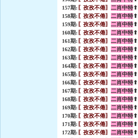
157期:
〖孜孜不倦〗
二肖中特
158期:
〖孜孜不倦〗
二肖中特
159期:
〖孜孜不倦〗
二肖中特
160期:
〖孜孜不倦〗
二肖中特
161期:
〖孜孜不倦〗
二肖中特
162期:
〖孜孜不倦〗
二肖中特
163期:
〖孜孜不倦〗
二肖中特
⬆
164期:
〖孜孜不倦〗
二肖中特
165期:
〖孜孜不倦〗
二肖中特
166期:
〖孜孜不倦〗
二肖中特
167期:
〖孜孜不倦〗
二肖中特
168期:
〖孜孜不倦〗
二肖中特
169期:
〖孜孜不倦〗
二肖中特
170期:
〖孜孜不倦〗
二肖中特
171期:
〖孜孜不倦〗
二肖中特
172期:
〖孜孜不倦〗
二肖中特