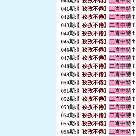
040期:
〖孜孜不倦〗
二肖中特
041期:
〖孜孜不倦〗
二肖中特
042期:
〖孜孜不倦〗
二肖中特
043期:
〖孜孜不倦〗
二肖中特
044期:
〖孜孜不倦〗
二肖中特
045期:
〖孜孜不倦〗
二肖中特
046期:
〖孜孜不倦〗
二肖中特
047期:
〖孜孜不倦〗
二肖中特
⬆
048期:
〖孜孜不倦〗
二肖中特
049期:
〖孜孜不倦〗
二肖中特
050期:
〖孜孜不倦〗
二肖中特
051期:
〖孜孜不倦〗
二肖中特
052期:
〖孜孜不倦〗
二肖中特
053期:
〖孜孜不倦〗
二肖中特
054期:
〖孜孜不倦〗
二肖中特
055期:
〖孜孜不倦〗
二肖中特
056期:
〖孜孜不倦〗
二肖中特