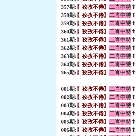
357期:
〖孜孜不倦〗
二肖中特
358期:
〖孜孜不倦〗
二肖中特
⬆
359期:
〖孜孜不倦〗
二肖中特
360期:
〖孜孜不倦〗
二肖中特
361期:
〖孜孜不倦〗
二肖中特
362期:
〖孜孜不倦〗
二肖中特
363期:
〖孜孜不倦〗
二肖中特
364期:
〖孜孜不倦〗
二肖中特
365期:
〖孜孜不倦〗
二肖中特
001期:
〖孜孜不倦〗
二肖中特
002期:
〖孜孜不倦〗
二肖中特
003期:
〖孜孜不倦〗
二肖中特
004期:
〖孜孜不倦〗
二肖中特
005期:
〖孜孜不倦〗
二肖中特
006期:
〖孜孜不倦〗
二肖中特
⬆