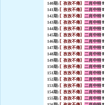
140期:
〖孜孜不倦〗
二肖中特
141期:
〖孜孜不倦〗
二肖中特
142期:
〖孜孜不倦〗
二肖中特
143期:
〖孜孜不倦〗
二肖中特
144期:
〖孜孜不倦〗
二肖中特
145期:
〖孜孜不倦〗
二肖中特
146期:
〖孜孜不倦〗
二肖中特
147期:
〖孜孜不倦〗
二肖中特
148期:
〖孜孜不倦〗
二肖中特
149期:
〖孜孜不倦〗
二肖中特
150期:
〖孜孜不倦〗
二肖中特
151期:
〖孜孜不倦〗
二肖中特
152期:
〖孜孜不倦〗
二肖中特
153期:
〖孜孜不倦〗
二肖中特
154期:
〖孜孜不倦〗
二肖中特
155期:
〖孜孜不倦〗
二肖中特
156期:
〖孜孜不倦〗
二肖中特