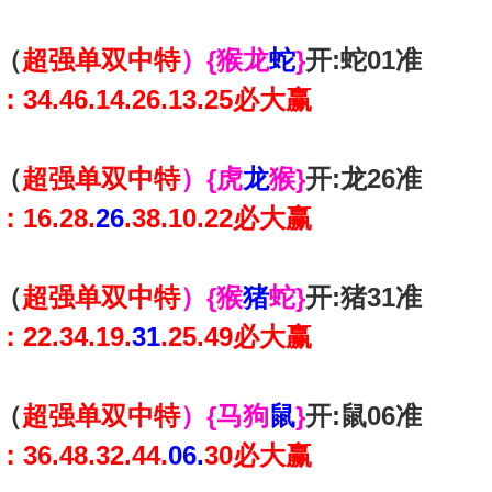
:（
超强单双中特
）
{猴龙
蛇
}
开:蛇01准
4.46.14.26.13.25必大赢
:（
超强单双中特
）
{虎
龙
猴}
开:龙26准
16.28.
26
.38.10.22必大赢
:（
超强单双中特
）
{猴
猪
蛇}
开:猪31准
2.34.19.
31
.25.49必大赢
:（
超强单双中特
）
{马狗
鼠
}
开:鼠06准
6.48.32.44.
06.
30必大赢