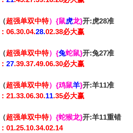
:（
超强单双中特
）
{鼠
虎
龙}
开:虎28准
6.30.04.
28.
02.38必大赢
:（
超强单双中特
）
{
兔
蛇鼠}
开:兔27准
：
27
.39.37.49.06.30必大赢
:（
超强单双中特
）
{鸡鼠
羊
}
开:羊11准
1.33.06.30.
11
.35必大赢
:（
超强单双中特
）
{蛇猴龙}
开:羊11重错
1.25.10.34.02.14