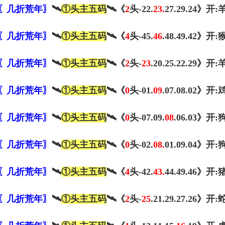
〖几折荒年〗
🛰
①头主五码
🛰《
2
头-22.
23.
27.29.24》开:
〖几折荒年〗
🛰
①头主五码
🛰《
4
头-45.
46
.48.49.42》开:
〖几折荒年〗
🛰
①头主五码
🛰《
2
头-
23
.20.25.22.29》开
〖几折荒年〗
🛰
①头主五码
🛰《
0
头-01.
09
.07.08.02》开:
〖几折荒年〗
🛰
①头主五码
🛰《
0
头-07.09.
08
.06.03》开:
〖几折荒年〗
🛰
①头主五码
🛰《
0
头-02.
08.
01.09.04》开:
〖几折荒年〗
🛰
①头主五码
🛰《
4
头-42.
43.
44.49.46》开:
〖几折荒年〗
🛰
①头主五码
🛰《
2
头-
25
.21.29.27.26》开