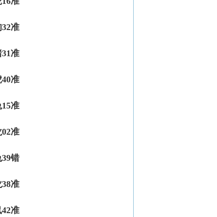
虎16准
32准
:猪31准
:虎40准
兔15准
龙02准
兔39错
龙38准
鼠42准