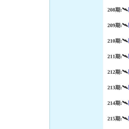
208期:🛰
209期:🛰
210期:🛰
211期:🛰
212期:🛰
213期:🛰
214期:🛰
215期:🛰