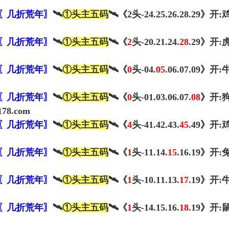
〖几折荒年〗
🛰
①头主五码
🛰《2头-24.25.26.28.29》开:
〖几折荒年〗
🛰
①头主五码
🛰《
2
头-20.21.24.
28
.29》开:
〖几折荒年〗
🛰
①头主五码
🛰《
0
头-04.
05
.06.07.09》开:
〖几折荒年〗
🛰
①头主五码
🛰《
0
头-01.03.06.07.
08
》开:狗
178.com
〖几折荒年〗
🛰
①头主五码
🛰《
4
头-41.42.43.
45
.49》开:
〖几折荒年〗
🛰
①头主五码
🛰《
1
头-11.14.
15
.16.19》开:
〖几折荒年〗
🛰
①头主五码
🛰《
1
头-10.11.13.
17
.19》开:
〖几折荒年〗
🛰
①头主五码
🛰《
1
头-14.15.16.
18
.19》开: