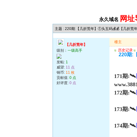
网址导
永久域名
主题 : 220期:【几折荒年】①头五码💰💰【几折荒
楼主
【几折荒年】
u
历史记录
u
级别：
一级高手
220期
发帖:
1
威望:
11 点
铜币:
11 枚
171期:🛰
贡献值:
0 点
好评度:
0 点
www.388
172期:🛰
173期:🛰
174期:🛰