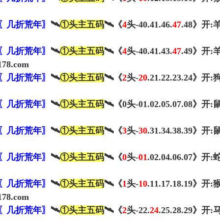
〖几折荒年〗
🛰
①头主五码
🛰《
4
头-40.41.46.
47
.48》开:
〖几折荒年〗
🛰
①头主五码
🛰《
4
头-40.41.43.
47
.49》开:
178.com
〖几折荒年〗
🛰
①头主五码
🛰《
2
头-
20
.21.22.23.24》开
〖几折荒年〗
🛰
①头主五码
🛰《0头-01.02.05.07.08》开:
〖几折荒年〗
🛰
①头主五码
🛰《
3
头-
30
.31.34.38.39》开
〖几折荒年〗
🛰
①头主五码
🛰《
0
头-
01
.02.04.06.07》开
〖几折荒年〗
🛰
①头主五码
🛰《
1
头-
10
.11.17.18.19》开
178.com
〖几折荒年〗
🛰
①头主五码
🛰《
2
头-22.
24
.25.28.29》开: