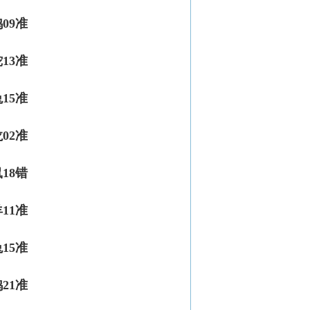
09准
蛇13准
兔15准
02准
鼠18错
羊11准
兔15准
鸡21准