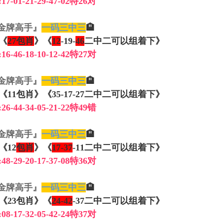
-01-21-29-47-02特26对
金牌高手』
一码三中三
🏨
《
27包肖
》《
12
-19-
46
二中二可以组着下》
-46-18-10-12-42特27对
金牌高手』
一码三中三
🏨
11包肖》《35-17-27二中二可以组着下》
-44-34-05-21-22特49错
金牌高手』
一码三中三
🏨
《12
包肖
》《
17-37
-11二中二可以组着下》
-29-20-17-37-08特36对
金牌高手』
一码三中三
🏨
《23包肖》《
24-42
-37二中二可以组着下》
-17-32-05-42-24特37对