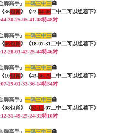
金牌高手』
一码三中三
🏨
《36
包肖
》《22-
44-08
二中二可以组着下》
-30-25-05-41-08特48对
金牌高手』
一码三中三
🏨
《
46包肖
》《18-07-31二中二可以组着下》
-28-01-42-25-44特46对
金牌高手』
一码三中三
🏨
《10
包肖
》《43-
36-29
二中二可以组着下》
-29-01-33-36-14特34对
金牌高手』
一码三中三
🏨
《08包肖》《
32-12
-07二中二可以组着下》
-31-49-25-24-32特10对
金牌高手』
一码三中三
🏨