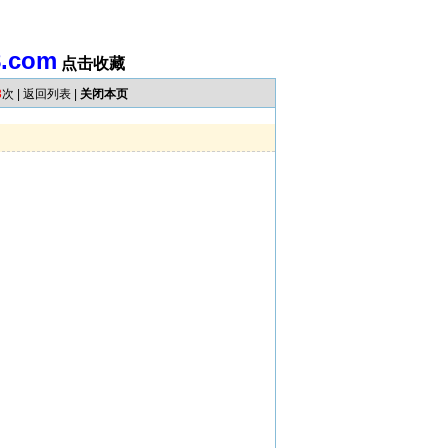
.com
点击收藏
3
次 |
返回列表
|
关闭本页