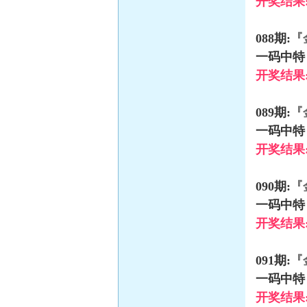
开奖结果:17
088期:
『
一码中特
开奖结果:16
089期:
『
一码中特《
开奖结果:26
090期:
『
一码中特
开奖结果:48
091期:
『
一码中特
开奖结果:08