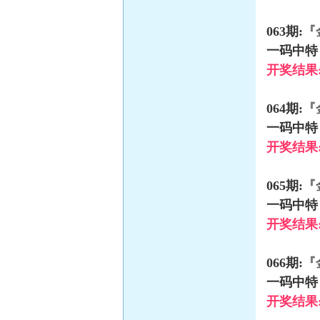
063期:
『
一码中特
开奖结果:36
064期:
『
一码中特
开奖结果:08
065期:
『
一码中特
开奖结果:02
066期:
『
一码中特
开奖结果:24