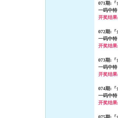
071期:
『
一码中特
开奖结果:44
072期:
『
一码中特
开奖结果:12
073期:
『
一码中特
开奖结果:07
074期:
『
一码中特
开奖结果:12
075期:
『