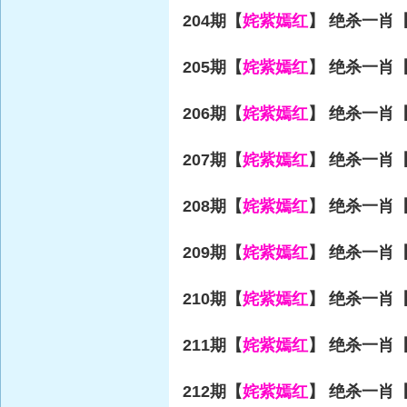
204期【
姹紫嫣红
】 绝杀一肖
205期【
姹紫嫣红
】 绝杀一肖
206期【
姹紫嫣红
】 绝杀一肖
207期【
姹紫嫣红
】 绝杀一肖
208期【
姹紫嫣红
】 绝杀一肖
209期【
姹紫嫣红
】 绝杀一肖
210期【
姹紫嫣红
】 绝杀一肖
211期【
姹紫嫣红
】 绝杀一肖
212期【
姹紫嫣红
】 绝杀一肖