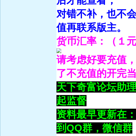
后才能查看，
对错不补，也不
值再联系版主。
货币汇率：（１元
请考虑好要充值
了不充值的开完
天下奇富论坛助理新
起监督
资料最早更新在：ww
到QQ群，微信群