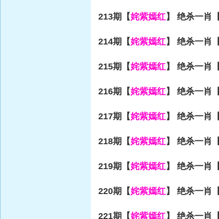
213期【
姹紫嫣红
】 绝杀一肖
214期【
姹紫嫣红
】 绝杀一肖
215期【
姹紫嫣红
】 绝杀一肖
216期【
姹紫嫣红
】 绝杀一肖
217期【
姹紫嫣红
】 绝杀一肖
218期【
姹紫嫣红
】 绝杀一肖
219期【
姹紫嫣红
】 绝杀一肖
220期【
姹紫嫣红
】 绝杀一肖
221期【
姹紫嫣红
】 绝杀一肖