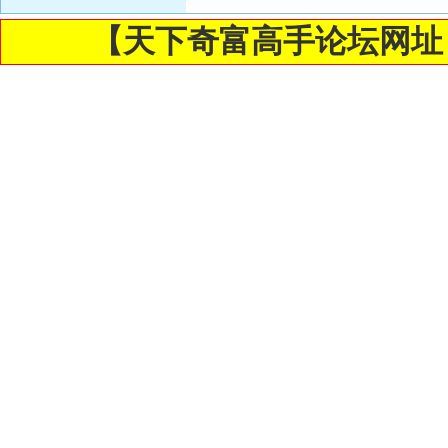
【天下奇富高手论坛网址