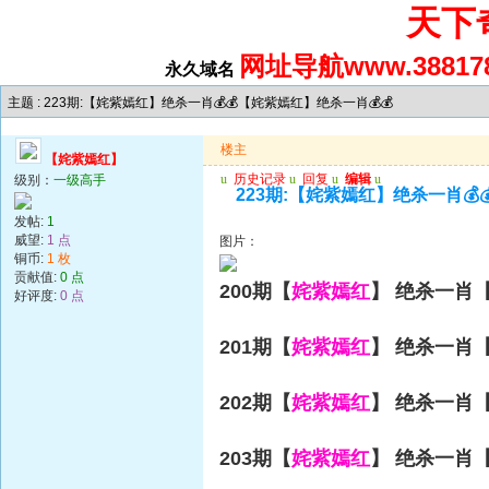
天下
网址导航www.388178
永久域名
主题 : 223期:【姹紫嫣红】绝杀一肖💰💰【姹紫嫣红】绝杀一肖💰💰
楼主
【姹紫嫣红】
u
历史记录
u
回复
u
编辑
u
级别：
一级高手
223期:【姹紫嫣红】绝杀一肖💰
发帖:
1
威望:
1 点
图片：
铜币:
1 枚
贡献值:
0 点
200期【
姹紫嫣红
】 绝杀一肖
好评度:
0 点
201期【
姹紫嫣红
】 绝杀一肖
202期【
姹紫嫣红
】 绝杀一肖
203期【
姹紫嫣红
】 绝杀一肖