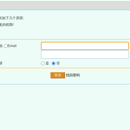
有如下几个原因:
复的权限!
户名
Email
录
是
否
找回密码