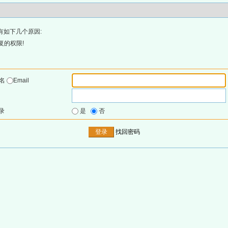
有如下几个原因:
复的权限!
户名
Email
录
是
否
找回密码