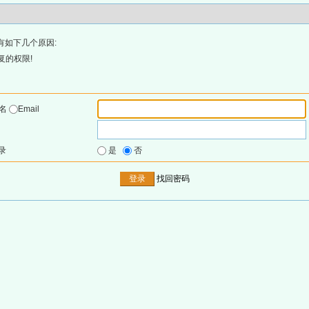
有如下几个原因:
复的权限!
户名
Email
录
是
否
找回密码