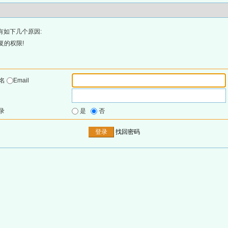
有如下几个原因:
复的权限!
户名
Email
录
是
否
找回密码