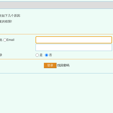
有如下几个原因:
复的权限!
户名
Email
录
是
否
找回密码