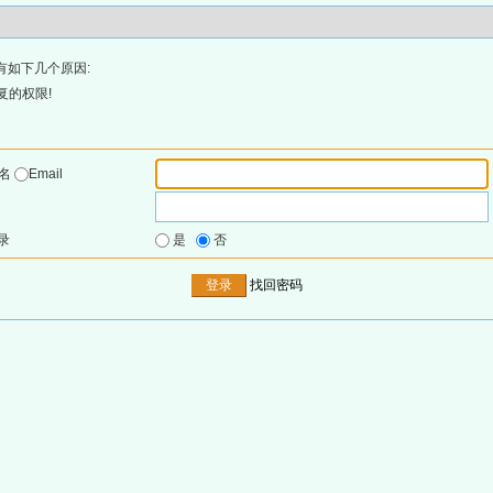
有如下几个原因:
复的权限!
户名
Email
录
是
否
找回密码