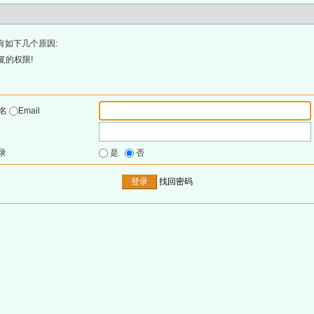
有如下几个原因:
复的权限!
户名
Email
录
是
否
找回密码